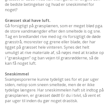
de bedste betingelser og hvad er sneskimmel for
noget?
Græsset skal have luft.
Gå forsigtigt på græsplænen, som er meget blød pga.
de store vandmængder efter den smeltede is og sne.
Tag en bredtandet rive med og riv forsigtigt de døde
græsstrå, mosrester og grene eller blade, der har
ligget på græsset hele vinteren. Synes det helt
umuligt at rive materiale af, så nøjes med at kradse op
i ”græskagen” og ban vejen til græsrødderne, så de
kan få noget luft.
Sneskimmel
Svampesporerne kunne tydeligt ses for et par uger
siden, netop som sneen smeltede, men de er ikke
tydelige længere. Har sneskimmelen haft sit indtog på
græsplænen, er græsset dødt! Er du i tvivl, så vent et
par uger til inden du gør noget drastisk.