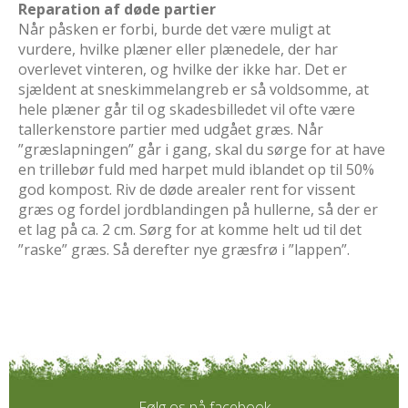
Reparation af døde partier
Når påsken er forbi, burde det være muligt at
vurdere, hvilke plæner eller plænedele, der har
overlevet vinteren, og hvilke der ikke har. Det er
sjældent at sneskimmelangreb er så voldsomme, at
hele plæner går til og skadesbilledet vil ofte være
tallerkenstore partier med udgået græs. Når
”græslapningen” går i gang, skal du sørge for at have
en trillebør fuld med harpet muld iblandet op til 50%
god kompost. Riv de døde arealer rent for vissent
græs og fordel jordblandingen på hullerne, så der er
et lag på ca. 2 cm. Sørg for at komme helt ud til det
”raske” græs. Så derefter nye græsfrø i ”lappen”.
Følg os på facebook