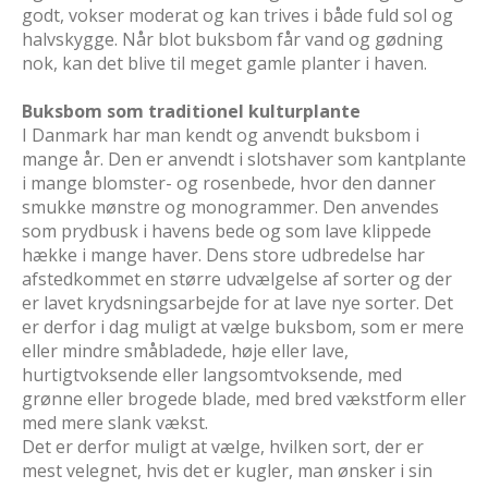
godt, vokser moderat og kan trives i både fuld sol og
halvskygge. Når blot buksbom får vand og gødning
nok, kan det blive til meget gamle planter i haven.
Buksbom som traditionel kulturplante
I Danmark har man kendt og anvendt buksbom i
mange år. Den er anvendt i slotshaver som kantplante
i mange blomster- og rosenbede, hvor den danner
smukke mønstre og monogrammer. Den anvendes
som prydbusk i havens bede og som lave klippede
hække i mange haver. Dens store udbredelse har
afstedkommet en større udvælgelse af sorter og der
er lavet krydsningsarbejde for at lave nye sorter. Det
er derfor i dag muligt at vælge buksbom, som er mere
eller mindre småbladede, høje eller lave,
hurtigtvoksende eller langsomtvoksende, med
grønne eller brogede blade, med bred vækstform eller
med mere slank vækst.
Det er derfor muligt at vælge, hvilken sort, der er
mest velegnet, hvis det er kugler, man ønsker i sin