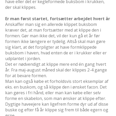
have eller det er kegleformede buksbom i krukken,
der skal klippes.
Er man først startet, fortsætter arbejdet hvert år
Anskaffer man sig en allerede klippet buksbom
kræver det, at man fortsætter med at klippe den i
formen. Gør man ikke det, vil der kun gå et år før
formen ikke længere er tydelig. Altså skal man gøre
sig klart, at det forpligter at have formklippede
buksbom i haven, hvad enten de er i krukker eller er
udplantet i jorden.
Det er nødvendigt at klippe mere end én gang hvert
år. Fra maj-august måned skal der klippes 2-4 gange
for at bevare formen.
Man kan også købe et forholdsvis stort eksemplar af
eks. en buskom, og så klippe den i ønsket facon. Det
kan gøres i fri hånd, eller man kan købe eller selv
forme en skabelon, som man ønsker at klippe efter.
Dygtige haveejere kan ligefrem forme dyr ud af disse
buske og efter få år klippe sig frem til både egern og
ørne.