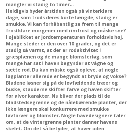
mangler vi stadig to timer…
Heldigvis byder årstiden også på vinterklare
dage, som trods deres korte længde, stadig er
smukke. Vi kan forhåbentlig se frem til mange
frostklare morgener med rimfrost og måske sne?
I øjeblikket er jordtemperaturen forholdsvis høj.
Mange steder er den over 10 grader, og det er
stadig så varmt, at der er rodaktivitet i
græsplænen og de mange blomsterløg, som
mange har sat i haven begynder at vågne og
sætte rod. Du kan måske også opleve, at nogle
løgplanter allerede er begyndt at bryde og vokse?
Bladene løsner sig på de løvfældende træer og
buske, stauderne skifter farve og haven skifter
for alvor karakter. Nu bliver der plads til de
bladstedsegrønne og de nålebærende planter, der
ikke længere skal konkurrere med smukke
løvfarver og blomster. Nogle havedesignere taler
om, at de vintergrønne planter danner havens
skelet. Om det så betyder, at haver uden