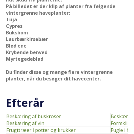
På billedet er der klip af planter fra følgende
vintergrønne haveplanter:
Tuja
Cypres
Buksbom
Laurbærkirsebær
Blød ene
Krybende benved
Myrtegedeblad
Du finder disse og mange flere vintergrønne
planter, når du besøger dit havecenter.
Efterår
Beskæring af buskroser
Beskæring
Beskæring af vin
Formklipn
Frugttræer i potter og krukker
Fugle i ha