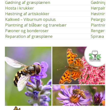
Gødning af græsplænen
Gødning a
Hosta i krukker
Hørpalme
Høstning af artiskokker
Høstning 
Kalkved – Viburnum opulus
Pelargoni
Plantning af blåbær og tranebær
Plantning
Pæoner og bonderoser
Rengøring
Reparation af græsplæne
Spiræa – S