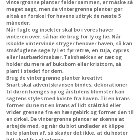
vintergrønne planter falder sammen, er måske så
meget sagt, men de vintergrønne planter gør
altså en forskel for havens udtryk de næste 5
måneder.
Når fugle og insekter skal bo i vores haver
vinteren over, så har de brug for ly og læ. Når
iskolde vintervinde stryger henover haven, så kan
småfuglene søge ly i et fyrretræ, en tuja, cypres
eller laurbærkirsebær. Takshækken er tæt og
holder du mere af buksbom eller kristtorn, så
plant i stedet for dem.
Brug de vintergrønne planter kreativt
Snart skal adventskransen bindes, dekorationer
til døren hænges op og årstidens blomster kan
sagtens styles med kviste fra haven. Til en krans
former du nemt en krans af lidt ståltråd eller
vrider grenene fra en hængebirk og former den til
en cirkel. De vintergrønne planter er skønne at
arbejde med, og når du blot undlader at klippe
hele planten af, så skader det ikke, at du høster
lidt skud fra planterne.